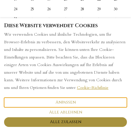
24
25
26
27
28
29
30
31
1
2
3
4
5
6
Diese Website verwendet Cookies
Wir verwenden Cookies und ähnliche Technologien, um Ihr
Browser-Erlebnis zu verbessern, den Websiteverkehr zu analysieren
und Inhalte zu personalisieren. Sie können unten Ihre Cookie-
Datenschutzrichtlinie
Einstellungen anpassen. Bitte beachten Sie, dass das Blockieren
einiger Arten von Cookies Auswirkungen auf Ihr Erlebnis auf
unserer Website und auf die von uns angebotenen Dienste haben
Deutsch
kann. Weitere Informationen zur Verwendung von Cookies durch
uns und Ihren Optionen finden Sie unter
Cookie-Richtlinie
101 Sutherland Street, York,
©
2026
Logo
Alle Rechte
Großbritannien YO23 1HG
.
vorbehalten
- Powered
Anpassen
E-Mail
:
by
Lodgify
101houseattheend@gmail.co
Alle ablehnen
m
Alle zulassen