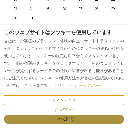
23
24
25
26
27
28
29
30
31
1
2
3
4
5
このウェブサイトはクッキーを使用しています
当社は、お客様のブラウジング体験の向上、サイトトラフィックの
分析、コンテンツのカスタマイズのためにクッキーや類似の技術を
プライバシーポリシー
使用しています。クッキーの設定は以下からカスタマイズできま
す。一部の種類のクッキーをブロックすると、当社のウェブサイト
や当社が提供するサービスでの経験に影響が出る可能性があること
Japanese
にご注意ください。クッキーの使用方法とお客様の選択肢の詳細に
ついては、こちらをご覧ください。
クッキーポリシー
101 Sutherland Street, York,
©
2026
Logo
禁無断転載
- 搭
イギリス YO23 1HG
.
載
ロッジファイ
カスタマイズ
Email
:
101houseattheend@gmail.co
すべて拒否
m
すべて許可