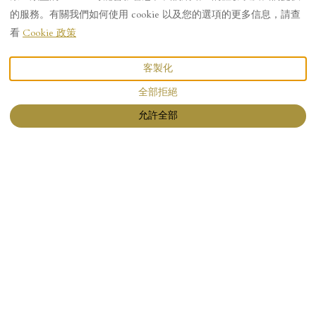
的服務。有關我們如何使用 cookie 以及您的選項的更多信息，請查
看
Cookie 政策
描述
圖片
設施
客製化
全部拒絕
度假屋
€NaN
立即預訂
自
per night
允許全部
101 House At
The End.
Witchcraft &
Wizardry
House